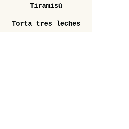
Tiramisù
Torta tres leches
Torta soffice /
panna / latte condensato /
latte di nocciola
Torta ai cioccolati
Mousse cioccolato Uganda 66%
/ marquise cioccolato Uganda
66%
I gelati di Ciacco
Gusti del giorno