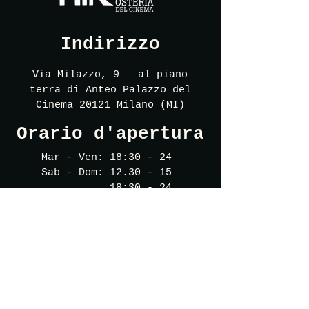
Indirizzo
Via Milazzo, 9 – al piano
terra di Anteo Palazzo del
Cinema 20121 Milano (MI)
Orario d'apertura
Mar - Ven: 18:30 - 24
​Sab - Dom: 12.30 - 15
18:30 - 24
Contatti
mirosteriadelcinema@gmail.com
+39 3519012442